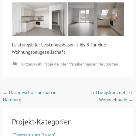
Leistungsbild: Leistungsphasen 1 bis 8 für eine
Wohnungsbaugesellschaft.
Kurzauswahl Projekte
,
Mehrfamilienhäuser
,
Neubauten
Post
←
Dachgeschossausbau in
Lüftungskonzept für
Hamburg
Wohngebäude
→
navigation
Projekt-Kategorien
"Themen zum Bauen"